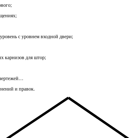
ового;
щениях;
уровень с уровнем входной двери;
х карнизов для штор;
 чертежей…
енений и правок.