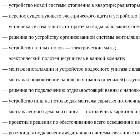
— устройство новой системы отопления в квартире: радиаторы
— перенос существующего электрического щита и устройство 
— установка систем защиты от протечки воды во влажных по
— решения по устройству организованной системы вентиляци
— устройство теплых полов — электрические маты;
— электрический полотенцесушитель в ванной комнате;
— монтаж инсталляции и устройство подвесного унитаза с кл
— монтаж и подключение напольных трапов (дренажей) в душе
— решения по подключению отдельностоящей ванны с напольн
— устройство ниш на потолке для монтажа скрытых потолочны
— монтаж лепного декора из гипса — потолочных карнизов и 
— проектные решения по обесточиванию всего освещения в ква
— розетки для подключения аудио-видео системы связанные с