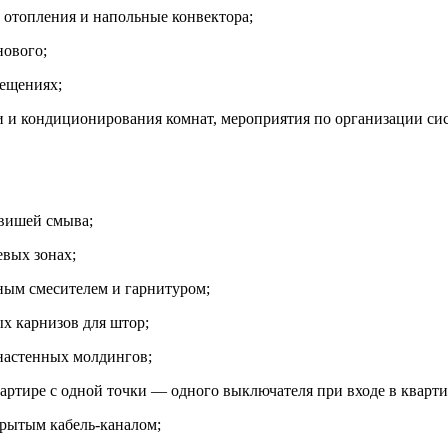
 отопления и напольные конвектора;
нового;
мещениях;
и и кондиционирования комнат, мероприятия по организации с
авишей смыва;
вых зонах;
ым смесителем и гарнитуром;
х карнизов для штор;
настенных молдингов;
ртире с одной точки — одного выключателя при входе в кварти
крытым кабель-каналом;