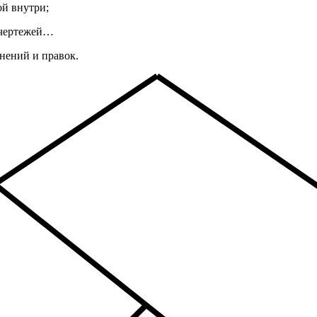
ой внутри;
 чертежей…
енений и правок.